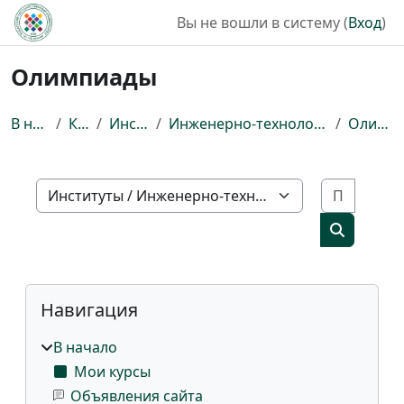
Перейти к основному содержанию
Вы не вошли в систему (
Вход
)
Олимпиады
В начало
Курсы
Институты
Инженерно-технологический институт
Олимпиады
Поиск 
Категории курсов
Поиск ку
Блоки
Пропустить Навигация
Навигация
В начало
Мои курсы
Объявления сайта