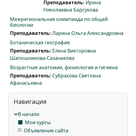
Преподаватель:
Ирина
Николаевна Барсукова
Межрегиональная олимпиада по общей
биологии
Преподаватель:
Ларина Ольга Александровна
Ботаническая география
Преподаватель:
Елена Викторовна
Шапошникова-Сазанакова
Возрастная анатомия, физиология и гигиена
Преподаватель:
Субракова Светлана
Афанасьевна
Блоки
Пропустить Навигация
Навигация
В начало
Мои курсы
Объявления сайта