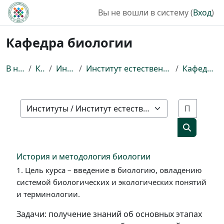
Перейти к основному содержанию
Вы не вошли в систему (
Вход
)
Кафедра биологии
В начало
Курсы
Институты
Институт естественных наук и математики
Кафедра биологии
Поиск 
Категории курсов
Поиск ку
История и методология биологии
1. Цель курса – введение в биологию, овладению
системой биологических и экологических понятий
и терминологии.
Задачи: получение знаний об основных этапах