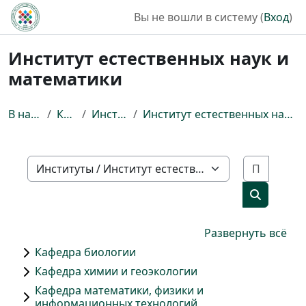
Перейти к основному содержанию
Вы не вошли в систему (
Вход
)
Институт естественных наук и
математики
В начало
Курсы
Институты
Институт естественных наук и математики
Поиск 
Категории курсов
Поиск ку
Развернуть всё
Кафедра биологии
Кафедра химии и геоэкологии
Кафедра математики, физики и
информационных технологий